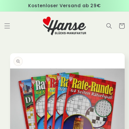
Direkt
Kostenloser Versand ab 29€
zum
Inhalt
Warenko
duktinformationen
ingen