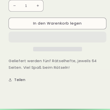
Verringere
Erhöhe
die
die
Menge
Menge
In den Warenkorb legen
für
für
5
5
Rätselhefte
Rätselhefte
Geliefert werden fünf Rätselhefte, jeweils 64
Seiten. Viel Spaß beim Rätseln!
Teilen