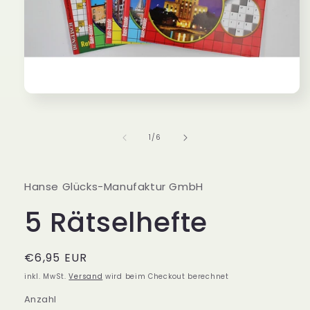
Medien
1
in
Modal
von
1
/
6
öffnen
Hanse Glücks-Manufaktur GmbH
5 Rätselhefte
Normaler
€6,95 EUR
Preis
inkl. MwSt.
Versand
wird beim Checkout berechnet
Anzahl