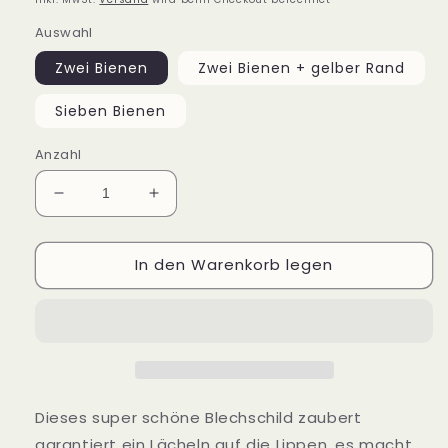
Auswahl
Zwei Bienen
Zwei Bienen + gelber Rand
Sieben Bienen
Anzahl
Verringere
Erhöhe
die
die
Menge
Menge
In den Warenkorb legen
für
für
Blechschild
Blechschild
Bee
Bee
Happy
Happy
Dieses super schöne Blechschild zaubert
garantiert ein Lächeln auf die Lippen, es macht