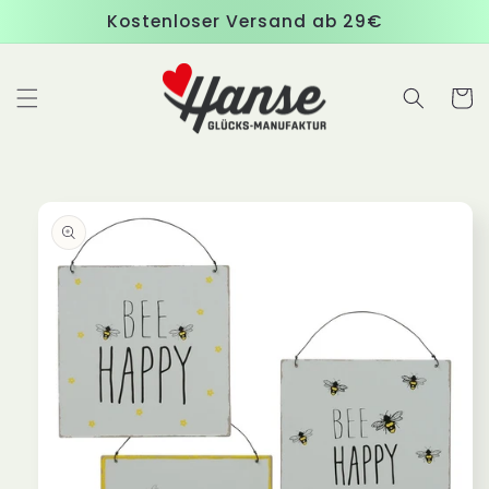
Direkt
Kostenloser Versand ab 29€
zum
Inhalt
Warenko
duktinformationen
ingen