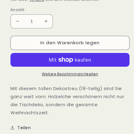
Anzahl
Verringere
Erhöhe
die
die
Menge
Menge
In den Warenkorb legen
für
für
Dekostreu
Dekostreu
Elch
Elch
18-
18-
teilig
teilig
Weitere Bezahlmöglichkeiten
Mit diesem tollen Dekostreu (18-teilig) sind Sie
ganz weit vorn: Holzelche verschönern nicht nur
die Tischdeko, sondern die gesamte
Weihnachtszeit.
Teilen