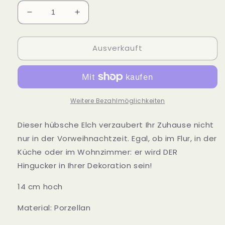
Verringere
Erhöhe
die
die
Menge
Menge
Ausverkauft
für
für
Elch
Elch
Ivory
Ivory
Weitere Bezahlmöglichkeiten
Dieser hübsche Elch verzaubert Ihr Zuhause nicht
nur in der Vorweihnachtzeit. Egal, ob im Flur, in der
Küche oder im Wohnzimmer: er wird DER
Hingucker in Ihrer Dekoration sein!
14 cm hoch
Material: Porzellan