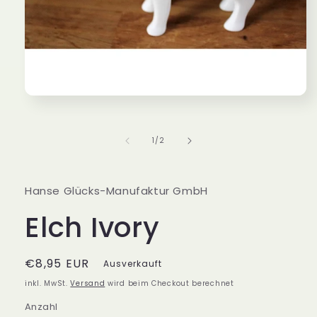
Medien
1
in
Modal
von
1
/
2
öffnen
Hanse Glücks-Manufaktur GmbH
Elch Ivory
Normaler
€8,95 EUR
Ausverkauft
Preis
inkl. MwSt.
Versand
wird beim Checkout berechnet
Anzahl