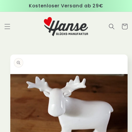
Direkt
Kostenloser Versand ab 29€
zum
Inhalt
Warenko
duktinformationen
ingen