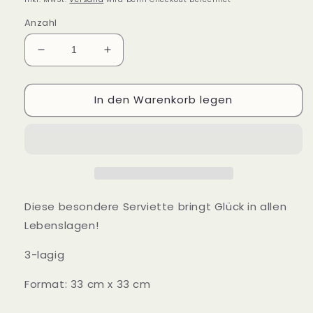
Anzahl
Verringere
Erhöhe
die
die
Menge
Menge
In den Warenkorb legen
für
für
Servietten
Servietten
Lucky
Lucky
Charm
Charm
Diese besondere Serviette bringt Glück in allen
Lebenslagen!
3-lagig
Format: 33 cm x 33 cm