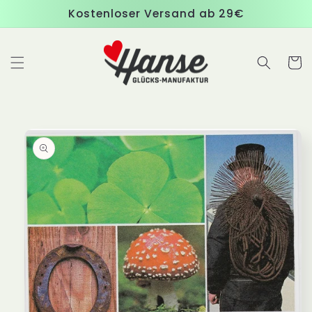
Direkt
Kostenloser Versand ab 29€
zum
Inhalt
Warenko
duktinformationen
ingen