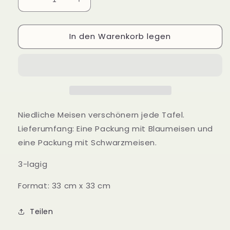
Verringere
Erhöhe
die
die
Menge
Menge
In den Warenkorb legen
für
für
Servietten
Servietten
Meisen
Meisen
Niedliche Meisen verschönern jede Tafel.
Lieferumfang: Eine Packung mit Blaumeisen und
eine Packung mit Schwarzmeisen.
3-lagig
Format: 33 cm x 33 cm
Teilen