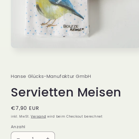
Medien
1
in
Modal
öffnen
Hanse Glücks-Manufaktur GmbH
Servietten Meisen
Normaler
€7,90 EUR
Preis
inkl. MwSt.
Versand
wird beim Checkout berechnet
Anzahl