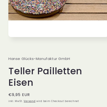
Medien
1
in
Modal
öffnen
Hanse Glücks-Manufaktur GmbH
Teller Pailletten
Eisen
Normaler
€9,95 EUR
Preis
inkl. MwSt.
Versand
wird beim Checkout berechnet