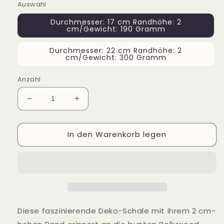
Auswahl
Durchmesser: 17 cm Randhöhe: 2
cm/Gewicht: 190 Gramm
Durchmesser: 22 cm Randhöhe: 2
cm/Gewicht: 300 Gramm
Anzahl
Verringere
Erhöhe
die
die
Menge
Menge
In den Warenkorb legen
für
für
Teller
Teller
Pailletten
Pailletten
Eisen
Eisen
Diese faszinierende Deko-Schale mit ihrem 2 cm-